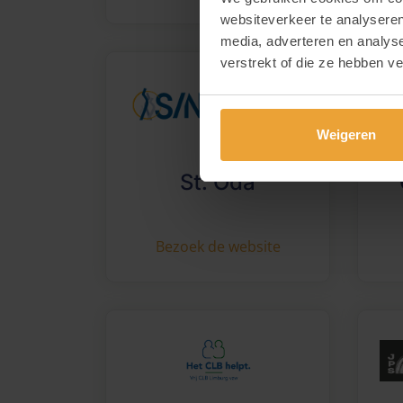
websiteverkeer te analyseren
media, adverteren en analys
verstrekt of die ze hebben v
Weigeren
St. Oda
Bezoek de website