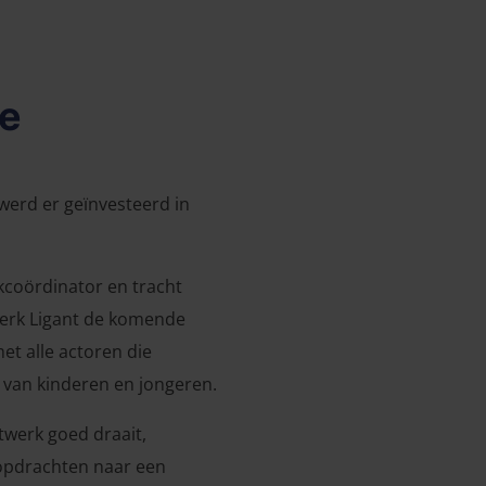
ie
werd er geïnvesteerd in
rkcoördinator en tracht
werk Ligant de komende
et alle actoren die
 van kinderen en jongeren.
twerk goed draait,
opdrachten naar een