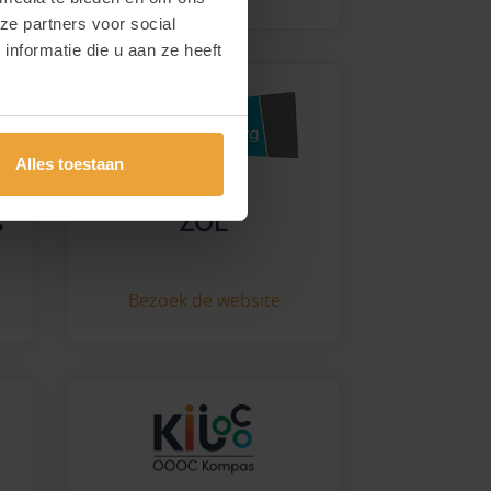
ze partners voor social
nformatie die u aan ze heeft
Alles toestaan
s
ZOL
Bezoek de website