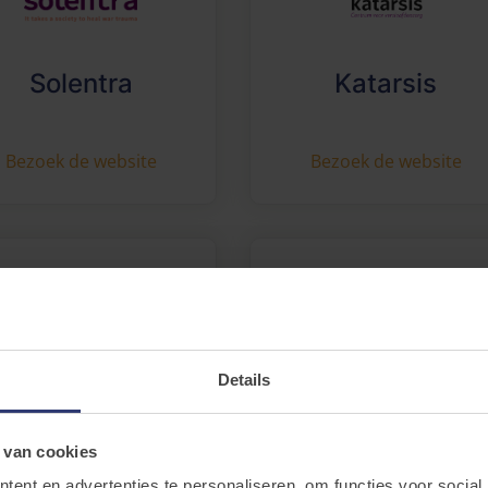
Solentra
Katarsis
Bezoek de website
Bezoek de website
Centrum voor
Details
OPZC Rekem
Kinderpsychiatri
 van cookies
Bezoek de website
Bezoek de website
ent en advertenties te personaliseren, om functies voor social