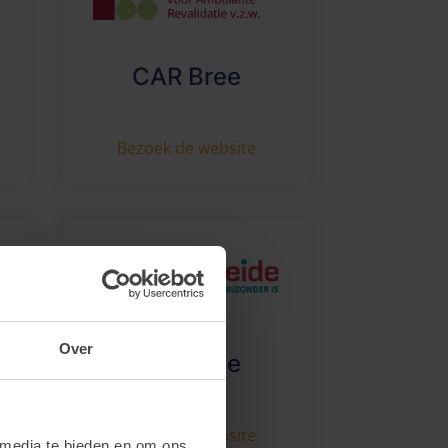
CAR Bree
Bezoek de website
Over
Ter Heide
e
Bezoek de website
 media te bieden en om ons