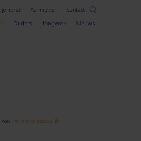
t je horen
Aanmelden
Contact
rk
Ouders
Jongeren
Nieuws
e van
Het nieuw geestelijk