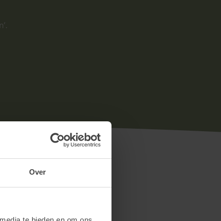
n’.
Over
 media te bieden en om ons