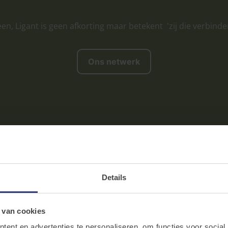
en, Ligant is geen afkorting maar betekent 'zij die verbinde
Ons netwerk
Details
 van cookies
ent en advertenties te personaliseren, om functies voor social