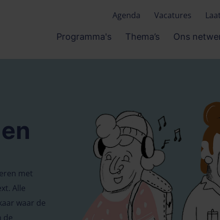
Agenda
Vacatures
Laa
Programma's
Thema’s
Ons netwe
den
geren met
t. Alle
kaar waar de
n de