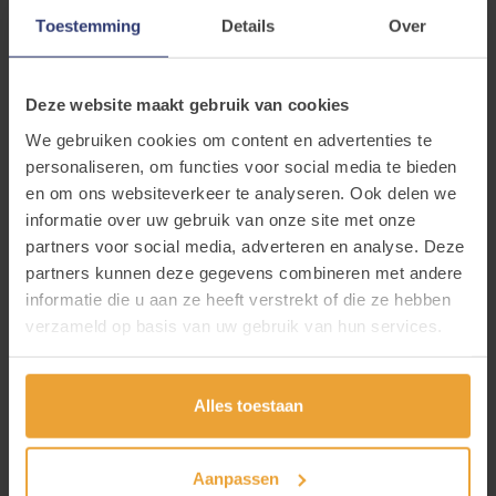
interprofessionele groepen samen, want samen
Toestemming
Details
Over
komen we verder. Het resultaat hiervan is telkens
anders. Soms is dat een werkgroep of een
Deze website maakt gebruik van cookies
vorming, soms starten we denktank of bedekenken
We gebruiken cookies om content en advertenties te
we en creatieve werkvorm, er is daar ook al een
personaliseren, om functies voor social media te bieden
beleidsplan onstaan; uit onze ervaring weten we
en om ons websiteverkeer te analyseren. Ook delen we
dat interprofessioneel samenwerken loont!
informatie over uw gebruik van onze site met onze
partners voor social media, adverteren en analyse. Deze
Heb je een GGZ thema waarrond je
partners kunnen deze gegevens combineren met andere
interprofessioneel wil samenwerken, of zou je
informatie die u aan ze heeft verstrekt of die ze hebben
verzameld op basis van uw gebruik van hun services.
graag bij een groep aansluiten? Neem contact op
met de
Crosslink coördinator
.
Alles toestaan
Aanpassen