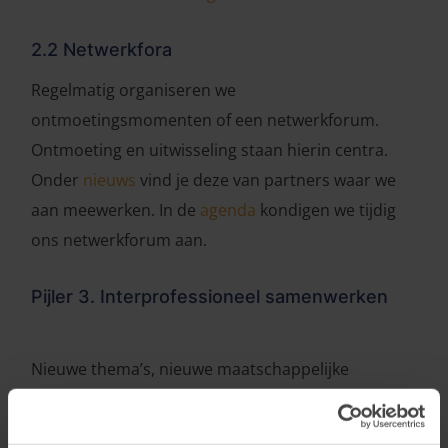
2.2 Netwerkfora
Regelmatig organiseren we
ontmoetingsmomenten of een netwerkforum.
Ontmoeting en uitwisseling staan hierin centra.
Onder
nieuws
vind je deze van partners waar we
aan meewerken. In de
agenda
kondigen we tijdig
ons netwerkforum aan.
Pijler 3. Interprofessioneel samenwerken
Nieuwe thema’s, nieuwe maatschappelijke
uitdagingen ... we gaan ze niet uit de weg. Vaak zijn
er geen pasklare antwoorden. Daarom stellen we