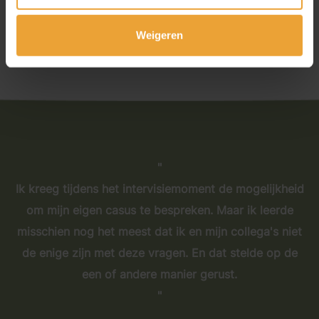
Weigeren
Ik kreeg tijdens het intervisiemoment de mogelijkheid
om mijn eigen casus te bespreken. Maar ik leerde
misschien nog het meest dat ik en mijn collega's niet
de enige zijn met deze vragen. En dat stelde op de
een of andere manier gerust.