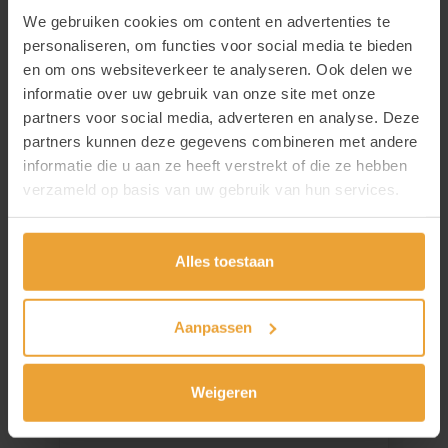
We gebruiken cookies om content en advertenties te
personaliseren, om functies voor social media te bieden
en om ons websiteverkeer te analyseren. Ook delen we
Nieuws
informatie over uw gebruik van onze site met onze
partners voor social media, adverteren en analyse. Deze
partners kunnen deze gegevens combineren met andere
Een verzameling van interessante nieuwtjes of
informatie die u aan ze heeft verstrekt of die ze hebben
boeiende initiatieven die we graag met jullie
verzameld op basis van uw gebruik van hun services.
delen.
Alles toestaan
Aanpassen
Weigeren