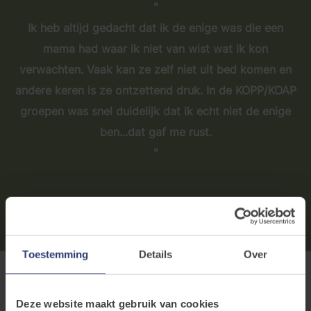
Ik heb altijd gedacht dat ik de enige was die een
mama had waar ik niet van wist wat ik kon
verwachten. Vaak kan ze zelf niet uit bed komen en
andere keren is ze ontzettend druk. In de KOPP/KOAP
groepen was snel duidelijk dat ik echt niet de enige
ben...dat gaf me rust.
Joke, deelneemster aan groepssamenkomsten KOPP
KOAP
Toestemming
Details
Over
Deze website maakt gebruik van cookies