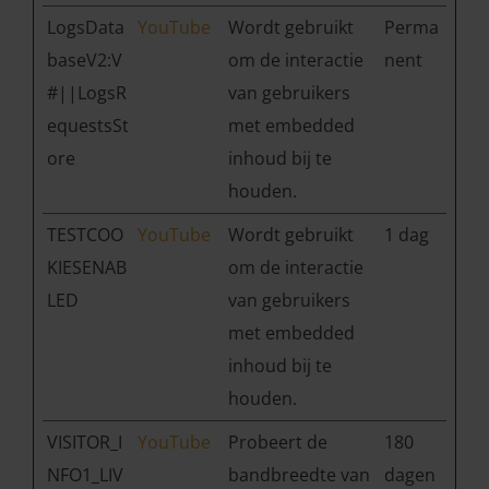
LogsData
YouTube
Wordt gebruikt
Perma
baseV2:V
om de interactie
nent
#||LogsR
van gebruikers
equestsSt
met embedded
ore
inhoud bij te
houden.
TESTCOO
YouTube
Wordt gebruikt
1 dag
KIESENAB
om de interactie
LED
van gebruikers
met embedded
inhoud bij te
houden.
VISITOR_I
YouTube
Probeert de
180
NFO1_LIV
bandbreedte van
dagen