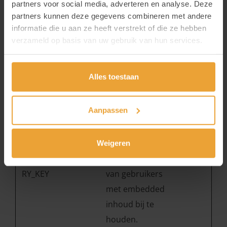
partners voor social media, adverteren en analyse. Deze
met ingesloten
partners kunnen deze gegevens combineren met andere
YouTube-video
informatie die u aan ze heeft verstrekt of die ze hebben
verzameld op basis van uw gebruik van hun services.
__Secure-
YouTube
Wordt gebruikt
180
YNID
om de interactie
dagen
van gebruikers
Alles toestaan
met embedded
inhoud bij te
Aanpassen
houden.
LAST_RES
YouTube
Wordt gebruikt
Sessie
Weigeren
ULT_ENT
om de interactie
RY_KEY
van gebruikers
met embedded
inhoud bij te
houden.