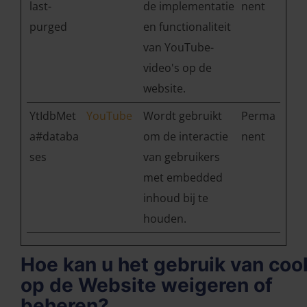
last-
de implementatie
nent
purged
en functionaliteit
van YouTube-
video's op de
website.
YtIdbMet
YouTube
Wordt gebruikt
Perma
a#databa
om de interactie
nent
ses
van gebruikers
met embedded
inhoud bij te
houden.
Hoe kan u het gebruik van coo
op de Website weigeren of
beheren?