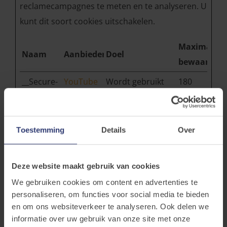
reclamecampagnes te meten en te analyseren. U
kunt dit soort cookies uitschakelen.
Maximale
Naam
Aanbieder
Doel
bewaarterm
__Secure-
YouTube
Wordt gebruikt
180
ROLLOUT
om de interactie
dagen
_TOKEN
van gebruikers
met embedded
Toestemming
Details
Over
inhoud bij te
houden.
Deze website maakt gebruik van cookies
__Secure-
YouTube
Bewaart de
Sessie
We gebruiken cookies om content en advertenties te
YEC
voorkeuren van
personaliseren, om functies voor social media te bieden
en om ons websiteverkeer te analyseren. Ook delen we
de videospeler
informatie over uw gebruik van onze site met onze
van de gebruiker