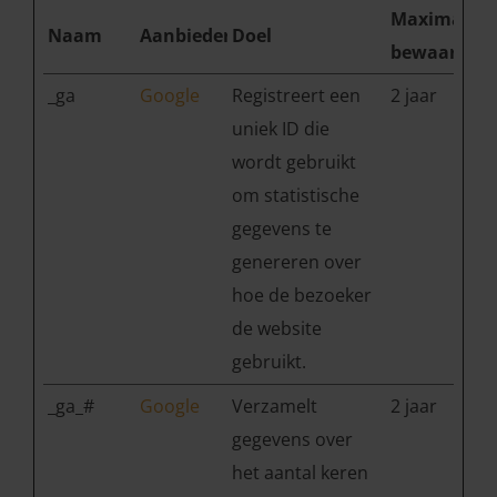
Maximale
Naam
Aanbieder
Doel
bewaarterm
_ga
Google
Registreert een
2 jaar
uniek ID die
wordt gebruikt
om statistische
gegevens te
genereren over
hoe de bezoeker
de website
gebruikt.
_ga_#
Google
Verzamelt
2 jaar
gegevens over
het aantal keren