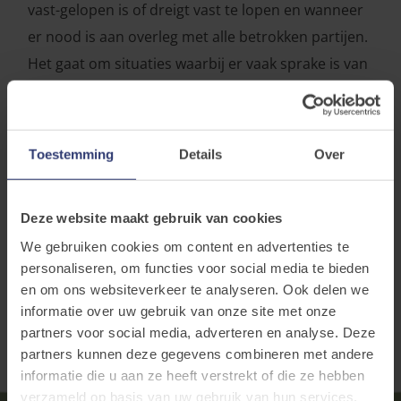
vast-gelopen is of dreigt vast te lopen en wanneer
er nood is aan overleg met alle betrokken partijen.
Het gaat om situaties waarbij er vaak sprake is van
een lange hulpverleningsgeschiedenis,
betrokkenheid van diverse intersectorale partners
en een combinatie van moeilijkheden en noden op
Toestemming
Details
Over
verschillende vlakken.
Deze website maakt gebruik van cookies
Casemanagement
We gebruiken cookies om content en advertenties te
personaliseren, om functies voor social media te bieden
en om ons websiteverkeer te analyseren. Ook delen we
informatie over uw gebruik van onze site met onze
partners voor social media, adverteren en analyse. Deze
partners kunnen deze gegevens combineren met andere
informatie die u aan ze heeft verstrekt of die ze hebben
verzameld op basis van uw gebruik van hun services.