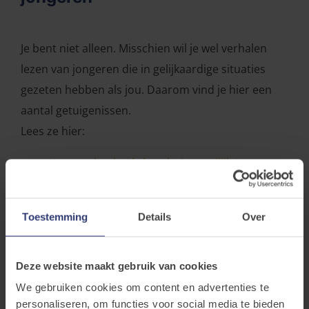
Je bent niet alleen. Misschien wil je wel verhalen
lezen van jongeren die in gelijkaardige situaties
gezeten hebben als jou. Daarom vind je hier een
aantal getuigenissen.
Lees ze hier:
Hoopverhaal - Als het thuis moeilijk is
Hoopverhaal - De kracht van muziek
Toestemming
Details
Over
Hoopverhaal - Hulp vragen is sterk
Hoopverhaal - Ik ben realistisch, dus ik droom
Deze website maakt gebruik van cookies
We gebruiken cookies om content en advertenties te
Hoopverhaal - Jezelf omarmen
personaliseren, om functies voor social media te bieden