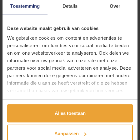
We kijken steeds naar jullie doelgroep en de
Toestemming
Details
Over
context waarin jullie werken.
Neem gerust contact op met de
Crosslink
coördinator
.
Deze website maakt gebruik van cookies
We gebruiken cookies om content en advertenties te
Welke interessante websites/linken bestaan
personaliseren, om functies voor social media te bieden
er omtrent dit thema?
en om ons websiteverkeer te analyseren. Ook delen we
informatie over uw gebruik van onze site met onze
KOPP/KOAP - Familieplatform
partners voor social media, adverteren en analyse. Deze
partners kunnen deze gegevens combineren met andere
KOPP/KOV: wat u als professional kunt doen -
informatie die u aan ze heeft verstrekt of die ze hebben
Trimbos-instituut
verzameld op basis van uw gebruik van hun services.
Welke interessante tools bestaan er
omtrent dit thema?
Alles toestaan
‘Schoolfiche'
Aanpassen
Deze fiche
is speciaal ontwikkeld voor