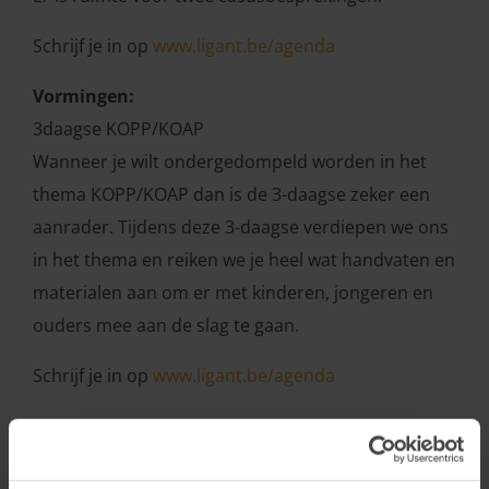
Schrijf je in op
www.ligant.be/agenda
Vormingen:
3daagse KOPP/KOAP
Wanneer je wilt ondergedompeld worden in het
thema KOPP/KOAP dan is de 3-daagse zeker een
aanrader. Tijdens deze 3-daagse verdiepen we ons
in het thema en reiken we je heel wat handvaten en
materialen aan om er met kinderen, jongeren en
ouders mee aan de slag te gaan.
Schrijf je in op
www.ligant.be/agenda
Vorming op maat
:
Een vorming op maat kan aangevraagd worden.