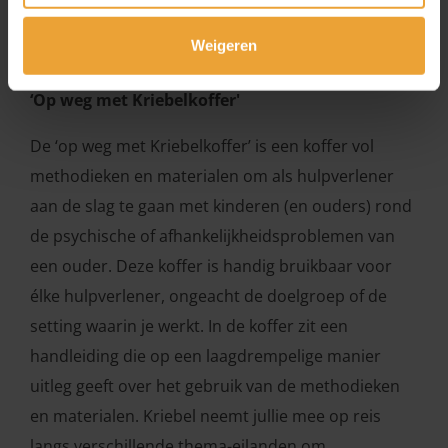
onderwijzend personeel van KOPP/KOAP kinderen
Weigeren
en jongeren op scholen.
‘Op weg met Kriebelkoffer'
De ‘op weg met Kriebelkoffer’ is een koffer vol
methodieken en materialen om als hulpverlener
aan de slag te gaan met kinderen (en ouders) rond
de psychische of afhankelijkheidsproblemen van
een ouder. Deze koffer is handig bruikbaar voor
élke hulpverlener, ongeacht de doelgroep of de
setting waarin je werkt. In de koffer zit een
handleiding die op een laagdrempelige manier
uitleg geeft over het gebruik van de methodieken
en materialen. Kriebel neemt jullie mee op reis
langs verschillende thema-eilanden om