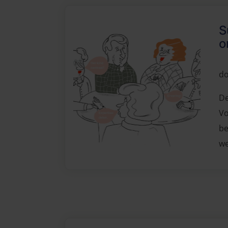
S
o
do
De
Vo
be
we