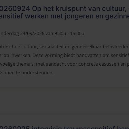
0260924 Op het kruispunt van cultuur, 
ensitief werken met jongeren en gezinn
nderdag 24/09/2026 van 9:30u - 15:30u
tdek hoe cultuur, seksualiteit en gender elkaar beïnvloede
erop inwerken. Deze vorming biedt handvatten om sensitie
voelige thema’s, met aandacht voor concrete casussen en 
zinnen te ondersteunen.
0260925 intervisie traumasensitief ha