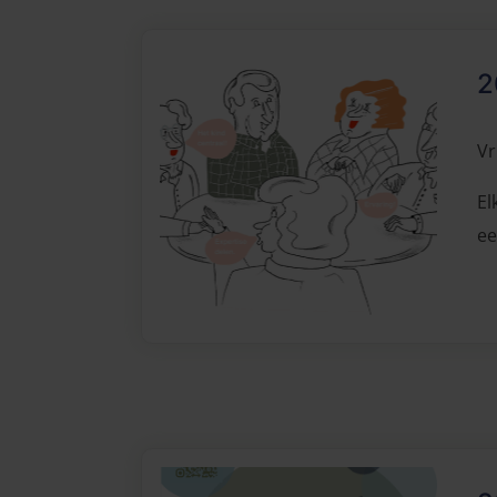
2
Vr
El
ee