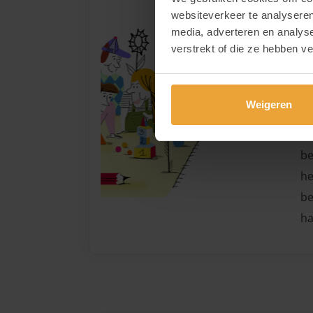
-
websiteverkeer te analyseren
media, adverteren en analys
verstrekt of die ze hebben v
Di
Tr
Weigeren
ou
di
be
he
be
ha