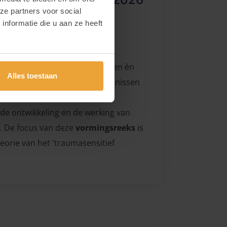
ze partners voor social
nformatie die u aan ze heeft
 9u00 - 13u00 (VOLZET)
 omgaan met kinderen, jongeren èn
Alles toestaan
met erg ingrijpende gebeurtenissen
zijn. Als hulpverleners is het
de ontwikkeling en de werking van
. De focus van deze
vormingsreeks
is
eorie van het 'traumasensitief