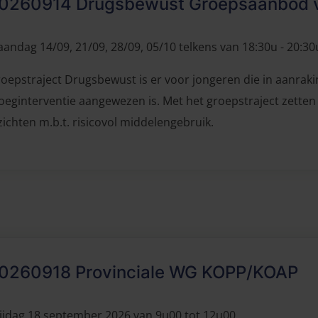
0260914 Drugsbewust Groepsaanbod vo
andag 14/09, 21/09, 28/09, 05/10 telkens van 18:30u - 20:30
oepstraject Drugsbewust is er voor jongeren die in aanrak
oeginterventie aangewezen is. Met het groepstraject zetten
zichten m.b.t. risicovol middelengebruik.
0260918 Provinciale WG KOPP/KOAP
ijdag 18 september 2026 van 9u00 tot 12u00