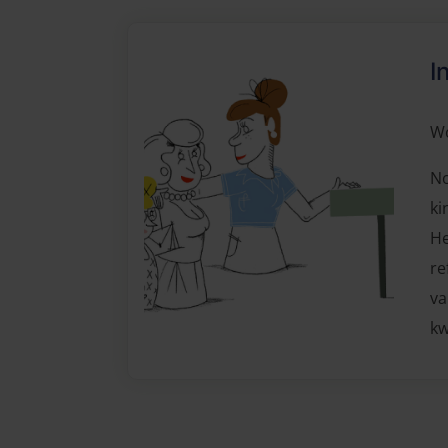
I
Wo
No
ki
He
re
va
kw