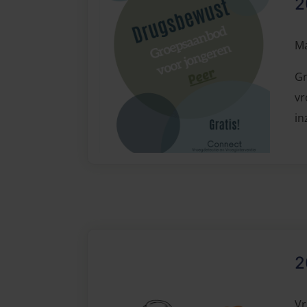
2
Ma
Gr
vr
in
2
Vr