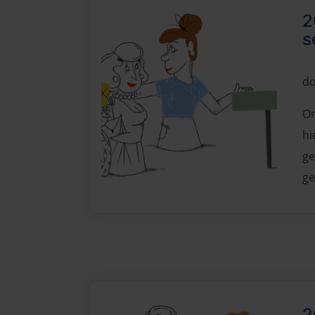
2
s
do
On
hi
ge
ge
2