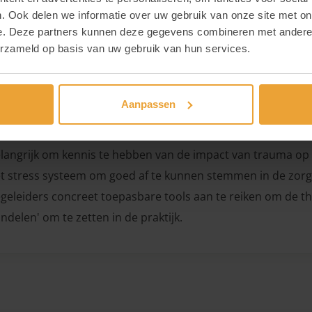
 VOLZET
. Ook delen we informatie over uw gebruik van onze site met on
e. Deze partners kunnen deze gegevens combineren met andere i
erzameld op basis van uw gebruik van hun services.
nsdagen: 22/9, 29/9, 15/10 (donderdag!) , 20/10 en 3/11 van
aumasensitief handelen heeft betrekking op het afgestemd
Aanpassen
ders die doorheen hun levensloop te maken hebben gehad 
e blijvend impact hebben op hun ontwikkeling en manier van 
langrijk om kennis te hebben van de impact van trauma op 
t stress systeem om goed af te kunnen stemmen in de zorg
geleiders concreet toepasbare tools aan te reiken om de th
ndelen' om te zetten in de praktijk.