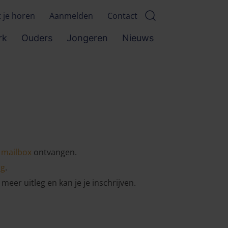
t je horen
Aanmelden
Contact
rk
Ouders
Jongeren
Nieuws
 mailbox
ontvangen.
rg
.
 meer uitleg en kan je je inschrijven.