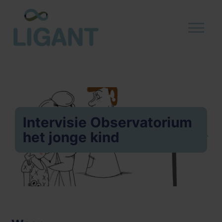
Intervisie Observatorium
het jonge kind