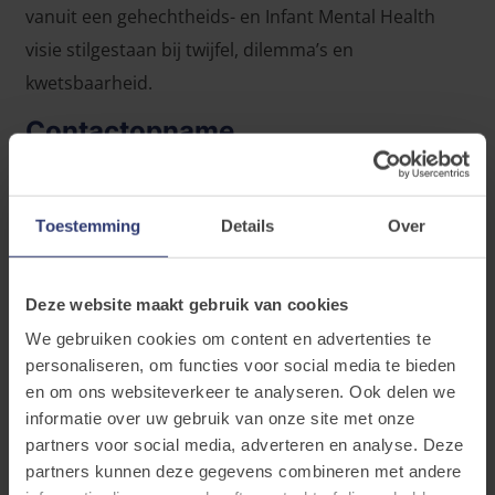
vanuit een gehechtheids- en Infant Mental Health
visie stilgestaan bij twijfel, dilemma’s en
kwetsbaarheid.
Contactopname
Heb je een ingewikkelde en verontrustende casus.
Neem contact op met Ines Dirckx. Zij bespreekt met
Toestemming
Details
Over
jou de casus. Contact opnemen kan
via
jongekind.limburg@opgroeien.be
.
Deze website maakt gebruik van cookies
Extra info
We gebruiken cookies om content en advertenties te
personaliseren, om functies voor social media te bieden
Een overzicht van alle intervisiemomenten van dit
en om ons websiteverkeer te analyseren. Ook delen we
jaar vind je in deze
flyer
.
informatie over uw gebruik van onze site met onze
partners voor social media, adverteren en analyse. Deze
partners kunnen deze gegevens combineren met andere